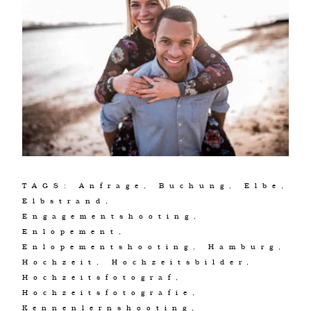
TAGS:
Anfrage
,
Buchung
,
Elbe
,
Elbstrand
,
Engagementshooting
,
Enlopement
,
Enlopementshooting
,
Hamburg
,
Hochzeit
,
Hochzeitsbilder
,
Hochzeitsfotograf
,
Hochzeitsfotografie
,
Kennenlernshooting
,