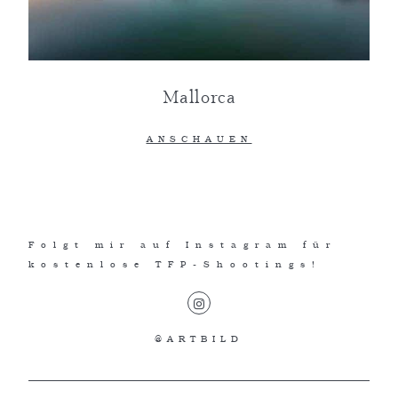
Über mich
Blog
Newsletter
Mallorca
Über mich
ANSCHAUEN
Newsletter
Folgt mir auf Instagram für
kostenlose TFP-Shootings!
@ARTBILD