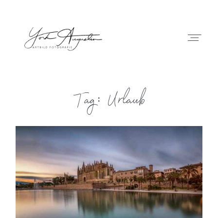
Artbild-Fotografie
Tag: Urlaub
Start
Portfolio
Kontakt
Start
Portfolio
Blog
Kontakt